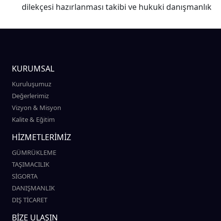
dilekçesi hazırlanması takibi ve hukuki danışmanlık
KURUMSAL
Kuruluşumuz
Değerlerimiz
Vizyon & Misyon
Kalite & Eğitim
HİZMETLERİMİZ
GÜMRÜKLEME
TAŞIMACILIK
SİGORTA
DANIŞMANLIK
DIŞ TİCARET
BİZE ULAŞIN